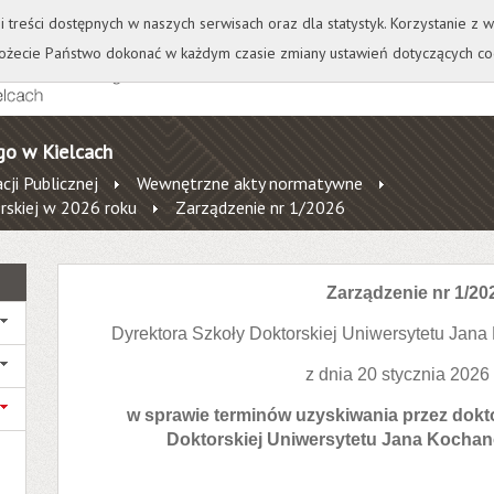
+
++
Wydawnictwo
Wirtualna Uczelnia
A
A
A
A
A
ji treści dostępnych w naszych serwisach oraz dla statystyk. Korzystanie z
żecie Państwo dokonać w każdym czasie zmiany ustawień dotyczących co
go w Kielcach
cji Publicznej
Wewnętrzne akty normatywne
rskiej w 2026 roku
Zarządzenie nr 1/2026
Zarządzenie nr 1/20
Dyrektora Szkoły Doktorskiej Uniwersytetu Jan
z dnia 20 stycznia 2026
w sprawie terminów uzyskiwania przez dokt
Doktorskiej Uniwersytetu Jana Kocha