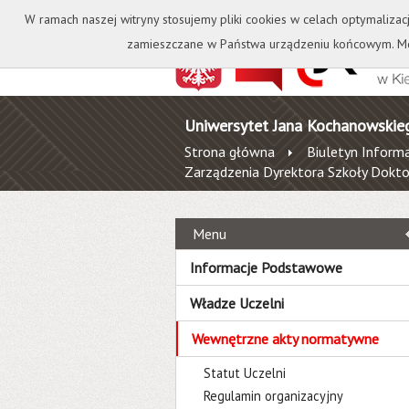
Kontakt
Biblioteka
W ramach naszej witryny stosujemy pliki cookies w celach optymalizac
zamieszczane w Państwa urządzeniu końcowym. Mo
Uniwersytet Jana Kochanowskie
Strona główna
Biuletyn Informa
Zarządzenia Dyrektora Szkoły Dokto
Menu
Informacje Podstawowe
Władze Uczelni
Wewnętrzne akty normatywne
Statut Uczelni
Regulamin organizacyjny