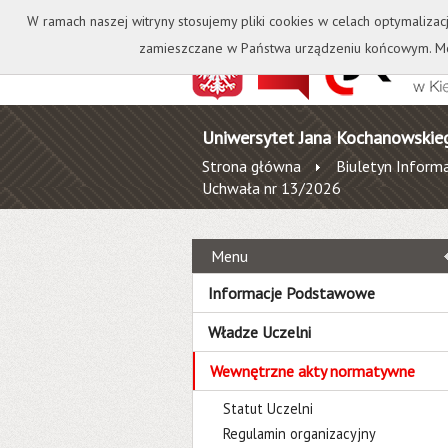
Kontakt
Biblioteka
W ramach naszej witryny stosujemy pliki cookies w celach optymalizac
zamieszczane w Państwa urządzeniu końcowym. Mo
Uniwersytet Jana Kochanowskie
Strona główna
Biuletyn Informa
Uchwała nr 13/2026
Menu
Informacje Podstawowe
Władze Uczelni
Wewnętrzne akty normatywne
Statut Uczelni
Regulamin organizacyjny