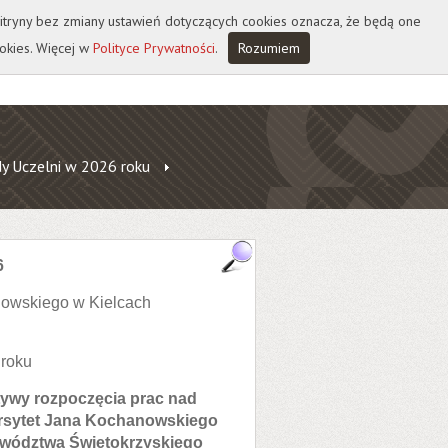
 witryny bez zmiany ustawień dotyczących cookies oznacza, że będą one
okies. Więcej w
Polityce Prywatności
.
Rozumiem
y Uczelni w 2026 roku
6
nowskiego w Kielcach
 roku
atywy rozpoczęcia prac nad
ersytet Jana Kochanowskiego
ewództwa Świętokrzyskiego