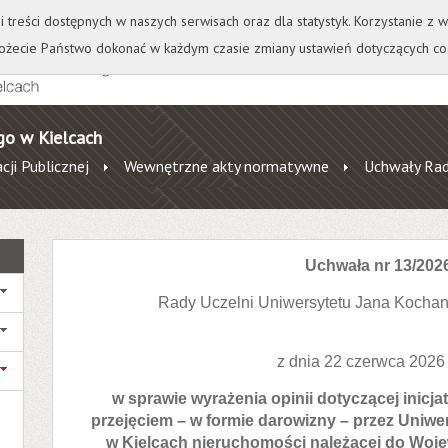
+
++
Wydawnictwo
Wirtualna Uczelnia
A
A
A
A
A
ji treści dostępnych w naszych serwisach oraz dla statystyk. Korzystanie z
żecie Państwo dokonać w każdym czasie zmiany ustawień dotyczących co
go w Kielcach
cji Publicznej
Wewnętrzne akty normatywne
Uchwały Rad
Uchwała nr 13/202
Rady Uczelni Uniwersytetu Jana Kocha
z dnia 22 czerwca 2026
w sprawie wyrażenia opinii dotyczącej inicj
przejęciem – w formie darowizny – przez Uniw
w Kielcach nieruchomości należącej do Woj