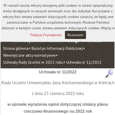
Kontakt
Biblioteka
Wydawnictwo
W ramach naszej witryny stosujemy pliki cookies w celach optymalizacji
Wirtualna Uczelnia
treści dostępnych w naszych serwisach oraz dla statystyk. Korzystanie z
witryny bez zmiany ustawień dotyczących cookies oznacza, że będą one
zamieszczane w Państwa urządzeniu końcowym. Możecie Państwo
dokonać w każdym czasie zmiany ustawień dotyczących cookies. Więcej w
Polityce Prywatności
.
Rozumiem
Uniwersytet Jana Kochanowskiego w Kielcach
Strona główna
Biuletyn Informacji Publicznej
Wewnętrzne akty normatywne
Uchwały Rady Uczelni w 2022 roku
Uchwała nr 11/2022
Uchwała nr 11/2022
Rady Uczelni Uniwersytetu Jana Kochanowskiego w Kielcach
z dnia 27 czerwca 2022 roku
w sprawie wyrażenia opinii dotyczącej zmiany planu
rzeczowo-finansowego na 2022 rok