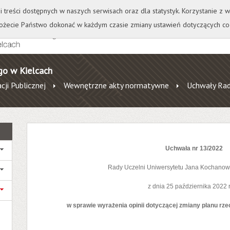
+
++
Wydawnictwo
Wirtualna Uczelnia
A
A
A
A
A
ji treści dostępnych w naszych serwisach oraz dla statystyk. Korzystanie z
żecie Państwo dokonać w każdym czasie zmiany ustawień dotyczących co
go w Kielcach
cji Publicznej
Wewnętrzne akty normatywne
Uchwały Rad
Uchwała nr 13/2022
Rady Uczelni Uniwersytetu Jana Kochanow
z dnia 25 października 2022 
w sprawie wyrażenia opinii dotyczącej zmiany planu rz