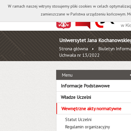
Kontakt
Biblioteka
W ramach naszej witryny stosujemy pliki cookies w celach optymalizac
zamieszczane w Państwa urządzeniu końcowym. Mo
Uniwersytet Jana Kochanowskie
Strona główna
Biuletyn Informa
Uchwała nr 13/2022
Menu
Informacje Podstawowe
Władze Uczelni
Wewnętrzne akty normatywne
Statut Uczelni
Regulamin organizacyjny