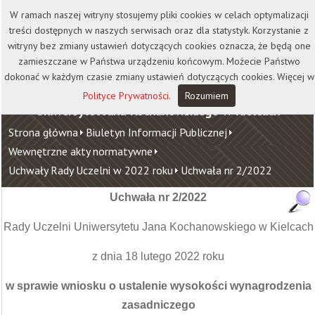
Kontakt
Biblioteka
Wydawnictwo
W ramach naszej witryny stosujemy pliki cookies w celach optymalizacji
Wirtualna Uczelnia
treści dostępnych w naszych serwisach oraz dla statystyk. Korzystanie z
witryny bez zmiany ustawień dotyczących cookies oznacza, że będą one
zamieszczane w Państwa urządzeniu końcowym. Możecie Państwo
dokonać w każdym czasie zmiany ustawień dotyczących cookies. Więcej w
Polityce Prywatności
.
Rozumiem
Uniwersytet Jana Kochanowskiego w Kielcach
Strona główna
Biuletyn Informacji Publicznej
Wewnętrzne akty normatywne
Uchwały Rady Uczelni w 2022 roku
Uchwała nr 2/2022
Uchwała nr 2/2022
Rady Uczelni Uniwersytetu Jana Kochanowskiego w Kielcach
z dnia 18 lutego 2022 roku
w sprawie wniosku o ustalenie wysokości wynagrodzenia
zasadniczego