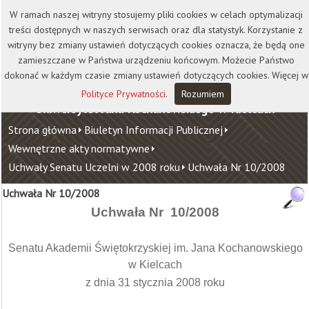
Kontakt
Biblioteka
Wydawnictwo
W ramach naszej witryny stosujemy pliki cookies w celach optymalizacji
Wirtualna Uczelnia
treści dostępnych w naszych serwisach oraz dla statystyk. Korzystanie z
witryny bez zmiany ustawień dotyczących cookies oznacza, że będą one
zamieszczane w Państwa urządzeniu końcowym. Możecie Państwo
dokonać w każdym czasie zmiany ustawień dotyczących cookies. Więcej w
Polityce Prywatności
.
Rozumiem
Uniwersytet Jana Kochanowskiego w Kielcach
Strona główna
Biuletyn Informacji Publicznej
Wewnętrzne akty normatywne
Uchwały Senatu Uczelni w 2008 roku
Uchwała Nr 10/2008
Uchwała Nr 10/2008
Uchwała Nr
10/2008
Senatu Akademii Świętokrzyskiej im. Jana Kochanowskiego
w Kielcach
z dnia 31 stycznia 2008 roku