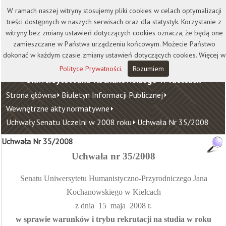
Kontakt
Biblioteka
Wydawnictwo
W ramach naszej witryny stosujemy pliki cookies w celach optymalizacji
Wirtualna Uczelnia
treści dostępnych w naszych serwisach oraz dla statystyk. Korzystanie z
witryny bez zmiany ustawień dotyczących cookies oznacza, że będą one
zamieszczane w Państwa urządzeniu końcowym. Możecie Państwo
dokonać w każdym czasie zmiany ustawień dotyczących cookies. Więcej w
Polityce Prywatności
.
Rozumiem
Uniwersytet Jana Kochanowskiego w Kielcach
Strona główna
Biuletyn Informacji Publicznej
Wewnętrzne akty normatywne
Uchwały Senatu Uczelni w 2008 roku
Uchwała Nr 35/2008
Uchwała Nr 35/2008
Uchwała nr 35/2008
Senatu Uniwersytetu Humanistyczno-Przyrodniczego Jana
Kochanowskiego w Kielcach
z dnia
15
maja
2008 r.
w sprawie warunków i trybu rekrutacji na studia w roku