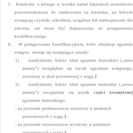
5.
Kandydat, u którego w wyniku badań lekarskich stwierdzono
przeciwwskazania do studiowania na kierunku, na którym
występują czynniki szkodliwe, uciążliwe lub niebezpieczne dla
zdrowia, nie może być dopuszczony do postępowania
kwalifikacyjnego.
6.
W postępowaniu kwalifikacyjnym, które obejmuje egzamin
wstępny
stosuje się następujące zasady:
1)
kandydatom, którzy zdali egzamin dojrzałości („stara
matura”) uwzględnia się wynik egzaminu wstępnego,
wyrażony w skali procentowej z wagą
2
.
2)
kandydatom, którzy zdali egzamin maturalny („nowa
matura”) uwzględnia się wynik
części zewnętrznej
egzaminu maturalnego:
- na poziomie podstawowym wyrażony w punktach
procentowych z wagą
1
.
- na poziomie rozszerzonym wyrażony w punktach
procentowych z wagą
2
.