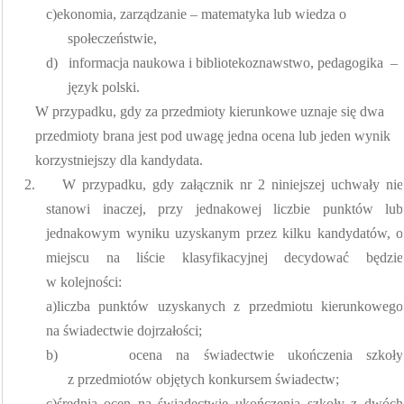
c)
ekonomia, zarządzanie – matematyka lub wiedza o
społeczeństwie,
d)
informacja naukowa i bibliotekoznawstwo, pedagogika
–
język polski.
W przypadku, gdy za przedmioty kierunkowe uznaje się dwa
przedmioty brana jest pod uwagę jedna ocena lub jeden wynik
korzystniejszy dla kandydata.
2.
W przypadku, gdy załącznik nr 2 niniejszej uchwały nie
stanowi inaczej, przy jednakowej liczbie punktów lub
jednakowym wyniku uzyskanym przez kilku kandydatów, o
miejscu na liście klasyfikacyjnej decydować będzie
w kolejności:
a)
liczba punktów uzyskanych z przedmiotu kierunkowego
na świadectwie dojrzałości;
b)
ocena na świadectwie ukończenia szkoły
z przedmiotów objętych konkursem świadectw;
c)
średnia ocen na świadectwie ukończenia szkoły z dwóch