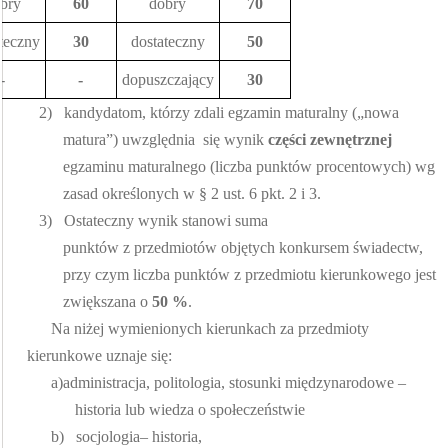
bry
60
dobry
70
teczny
30
dostateczny
50
-
-
dopuszczający
30
2)
kandydatom, którzy zdali egzamin maturalny („nowa
matura”) uwzględnia
się wynik
części zewnętrznej
egzaminu maturalnego (liczba punktów procentowych) wg
zasad określonych w § 2 ust. 6 pkt. 2 i 3.
3)
Ostateczny wynik stanowi suma
punktów z przedmiotów objętych konkursem świadectw,
przy czym liczba punktów z przedmiotu kierunkowego jest
zwiększana o
50 %
.
Na niżej wymienionych kierunkach za przedmioty
kierunkowe uznaje się:
a)
administracja, politologia, stosunki międzynarodowe –
historia lub wiedza o społeczeństwie
b)
socjologia– historia,