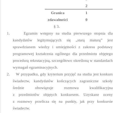
2
Granica
1
zdawalności
0
§ 3.
1.
Egzamin wstępny na studia pierwszego stopnia dla
kandydatów legitymujących się „starą maturą” jest
sprawdzianem wiedzy i umiejętności z zakresu podstawy
programowej kształcenia ogólnego dla przedmiotu objętego
procedurą rekrutacyjną, szczegółowo określoną w standardach
wymagań egzaminacyjnych.
2.
W przypadku, gdy kryterium przyjęć na studia jest konkurs
świadectw, kandydatów kończących zagraniczne szkoły
średnie obowiązuje rozmowa kwalifikacyjna
z przedmiotów objętych konkursem. Uzyskane oceny
z rozmowy przelicza się na punkty, jak przy konkursie
świadectw.