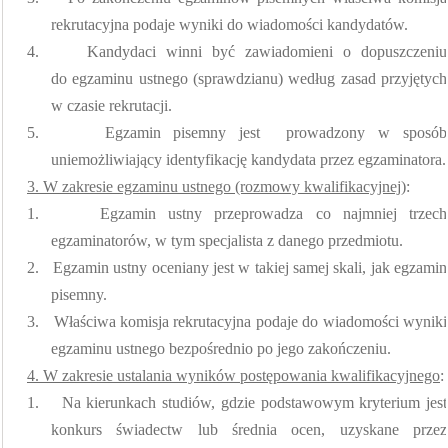
rekrutacyjna podaje wyniki do wiadomości kandydatów.
4.
Kandydaci winni być zawiadomieni o dopuszczeniu
do egzaminu ustnego (sprawdzianu) według zasad przyjętych
w czasie rekrutacji.
5.
Egzamin pisemny jest
prowadzony w sposób
uniemożliwiający identyfikację kandydata przez egzaminatora.
3. W zakresie egzaminu ustnego (rozmowy kwalifikacyjnej)
:
1.
Egzamin ustny przeprowadza co najmniej trzech
egzaminatorów, w tym specjalista z danego przedmiotu.
2.
Egzamin ustny oceniany jest w takiej samej skali, jak egzamin
pisemny.
3.
Właściwa komisja rekrutacyjna podaje do wiadomości wyniki
egzaminu ustnego bezpośrednio po jego zakończeniu.
4. W zakresie ustalania wyników postępowania kwalifikacyjnego
:
1.
Na kierunkach studiów, gdzie podstawowym kryterium jest
konkurs świadectw lub średnia ocen, uzyskane przez