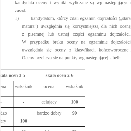
kandydata oceny i wyniki wyliczane są wg następujących
zasad:
1)
kandydatom, którzy zdali egzamin dojrzałości („stara
matura”) uwzględnia się korzystniejszą dla nich ocenę
z pisemnej lub ustnej części egzaminu dojrzałości.
W przypadku braku oceny na egzaminie dojrzałości
uwzględnia się oceny z klasyfikacji końcoworocznej.
Oceny przelicza się na punkty wg następującej tabeli:
kala ocen 3-5
skala ocen 2-6
ena
wskaźnik
ocena
wskaźnik
-
-
celujący
100
rdzo
bardzo dobry
90
bry
100