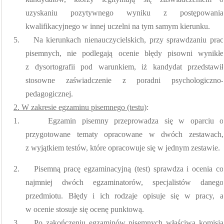
uzyskaniu pozytywnego wyniku z postępowania
kwalifikacyjnego w innej uczelni na tym samym kierunku.
5.
Na kierunkach nienauczycielskich, przy sprawdzaniu prac
pisemnych, nie podlegają ocenie błędy pisowni wynikłe
z dysortografii pod warunkiem, iż kandydat przedstawił
stosowne zaświadczenie z poradni psychologiczno-
pedagogicznej.
2. W zakresie egzaminu pisemnego (testu)
:
1.
Egzamin pisemny przeprowadza się w oparciu o
przygotowane tematy opracowane w dwóch zestawach,
z wyjątkiem testów, które opracowuje się w jednym zestawie.
2.
Pisemną pracę egzaminacyjną (test) sprawdza i ocenia co
najmniej dwóch egzaminatorów, specjalistów danego
przedmiotu. Błędy i ich rodzaje opisuje się w pracy, a
w ocenie stosuje się ocenę punktową.
3.
Po zakończeniu egzaminów pisemnych właściwa komisja