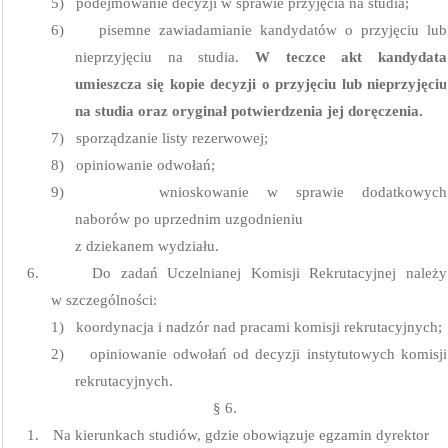
5)
podejmowanie decyzji w sprawie przyjęcia na studia;
6)
pisemne zawiadamianie kandydatów o przyjęciu lub
nieprzyjęciu na studia.
W teczce akt kandydata
umieszcza się kopie decyzji o przyjęciu lub nieprzyjęciu
na studia oraz oryginał potwierdzenia jej doręczenia.
7)
sporządzanie listy rezerwowej;
8)
opiniowanie odwołań;
9)
wnioskowanie w sprawie dodatkowych
naborów po uprzednim uzgodnieniu
z dziekanem wydziału.
6.
Do zadań Uczelnianej Komisji Rekrutacyjnej należy
w szczególności:
1)
koordynacja i nadzór nad pracami komisji rekrutacyjnych;
2)
opiniowanie odwołań od decyzji instytutowych komisji
rekrutacyjnych.
§ 6.
1.
Na kierunkach studiów, gdzie obowiązuje egzamin dyrektor