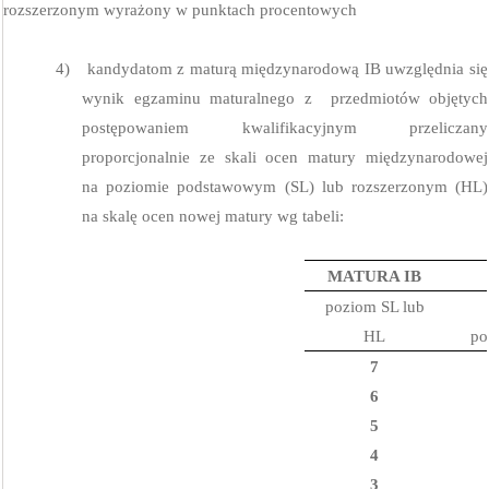
rozszerzonym wyrażony w punktach procentowych
4)
kandydatom z maturą międzynarodową IB uwzględnia się
wynik egzaminu maturalnego z
przedmiotów objętych
postępowaniem kwalifikacyjnym przeliczany
proporcjonalnie ze skali ocen matury międzynarodowej
na poziomie podstawowym (SL) lub rozszerzonym (HL)
na skalę ocen nowej matury wg tabeli:
MATURA IB
poziom SL lub
HL
po
7
6
5
4
3