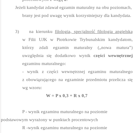
Jeżeli kandydat zdawał egzamin maturalny na obu poziomach,
brany jest pod uwagę wynik korzystniejszy dla kandydata.
3)
na kierunku
filologia, specjalność filologia angielska
w Filii UJK w Piotrkowie Trybunalskim kandydatom,
którzy zdali egzamin maturalny („nowa matura”)
uwzględnia się dodatkowo wynik
części wewnętrznej
egzaminu maturalnego:
- wynik z części wewnętrznej egzaminu maturalnego
z obowiązującego na egzaminie przedmiotu przelicza się
wg wzoru:
W = P x 0,3 + R x 0,7
P - wynik egzaminu maturalnego na poziomie
podstawowym wyrażony w punktach procentowych
R -wynik egzaminu maturalnego na poziomie