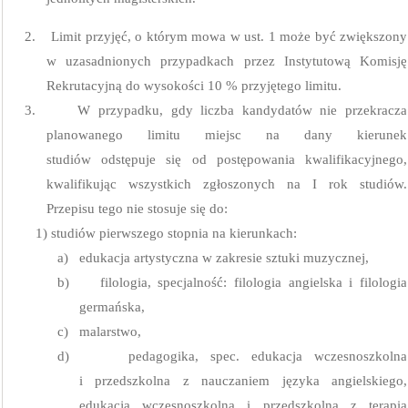
2.
Limit przyjęć, o którym mowa w ust. 1 może być zwiększony
w uzasadnionych przypadkach przez Instytutową Komisję
Rekrutacyjną do wysokości 10 % przyjętego limitu.
3.
W przypadku, gdy liczba kandydatów nie przekracza
planowanego limitu miejsc na dany kierunek
studiów odstępuje się od postępowania kwalifikacyjnego,
kwalifikując wszystkich zgłoszonych na I rok studiów.
Przepisu tego nie stosuje się do:
1) studiów pierwszego stopnia na kierunkach:
a)
edukacja artystyczna w zakresie sztuki muzycznej,
b)
filologia, specjalność: filologia angielska i filologia
germańska,
c)
malarstwo,
d)
pedagogika, spec. edukacja wczesnoszkolna
i przedszkolna z nauczaniem języka angielskiego,
edukacja wczesnoszkolna i przedszkolna z terapią