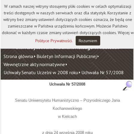
Kontakt
Biblioteka
Wydawnictwo
W ramach naszej witryny stosujemy pliki cookies w celach optymalizacji
Wirtualna Uczelnia
treści dostępnych w naszych serwisach oraz dla statystyk. Korzystanie z
witryny bez zmiany ustawień dotyczących cookies oznacza, że będą one
zamieszczane w Państwa urządzeniu końcowym. Możecie Państwo
dokonać w każdym czasie zmiany ustawień dotyczących cookies. Więcej w
Polityce Prywatności
.
Rozumiem
Uniwersytet Jana Kochanowskiego w Kielcach
Strona główna
Biuletyn Informacji Publicznej
Wewnętrzne akty normatywne
Uchwały Senatu Uczelni w 2008 roku
Uchwała Nr 57/2008
Uchwała Nr 57/2008
Senatu Uniwersytetu Humanistyczno – Przyrodniczego Jana
Kochanowskiego
w Kielcach
z dnia 24 września 2008
roku