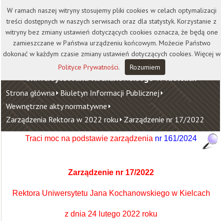
Kontakt
Biblioteka
Wydawnictwo
W ramach naszej witryny stosujemy pliki cookies w celach optymalizacji
Wirtualna Uczelnia
treści dostępnych w naszych serwisach oraz dla statystyk. Korzystanie z
witryny bez zmiany ustawień dotyczących cookies oznacza, że będą one
zamieszczane w Państwa urządzeniu końcowym. Możecie Państwo
dokonać w każdym czasie zmiany ustawień dotyczących cookies. Więcej w
Polityce Prywatności
.
Rozumiem
Uniwersytet Jana Kochanowskiego w Kielcach
Strona główna
Biuletyn Informacji Publicznej
Wewnętrzne akty normatywne
Zarządzenia Rektora w 2022 roku
Zarządzenie nr 17/2022
Traci moc na podstawie zarządzenia
nr 161/2024
Zarządzenie nr 17/2022
Rektora Uniwersytetu Jana Kochanowskiego w Kielcach
z dnia 24 lutego 2022 roku