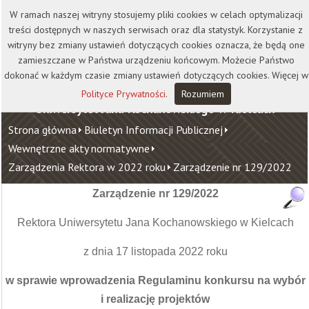
Kontakt
Biblioteka
Wydawnictwo
W ramach naszej witryny stosujemy pliki cookies w celach optymalizacji
Wirtualna Uczelnia
treści dostępnych w naszych serwisach oraz dla statystyk. Korzystanie z
witryny bez zmiany ustawień dotyczących cookies oznacza, że będą one
zamieszczane w Państwa urządzeniu końcowym. Możecie Państwo
dokonać w każdym czasie zmiany ustawień dotyczących cookies. Więcej w
Polityce Prywatności
.
Rozumiem
Uniwersytet Jana Kochanowskiego w Kielcach
Strona główna
Biuletyn Informacji Publicznej
Wewnętrzne akty normatywne
Zarządzenia Rektora w 2022 roku
Zarządzenie nr 129/2022
Zarządzenie nr 129/2022
Rektora Uniwersytetu Jana Kochanowskiego w Kielcach
z dnia 17 listopada 2022 roku
w sprawie wprowadzenia Regulaminu konkursu na wybór
i realizację projektów