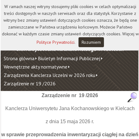
Kontakt
Biblioteka
Wydawnictwo
W ramach naszej witryny stosujemy pliki cookies w celach optymalizacji
Wirtualna Uczelnia
treści dostępnych w naszych serwisach oraz dla statystyk. Korzystanie z
witryny bez zmiany ustawień dotyczących cookies oznacza, że będą one
zamieszczane w Państwa urządzeniu końcowym. Możecie Państwo
dokonać w każdym czasie zmiany ustawień dotyczących cookies. Więcej w
Polityce Prywatności
.
Rozumiem
Uniwersytet Jana Kochanowskiego w Kielcach
Strona główna
Biuletyn Informacji Publicznej
Wewnętrzne akty normatywne
Zarządzenia Kanclerza Uczelni w 2026 roku
Zarządzenie nr 19 /2026
Zarządzenie nr 19 /2026
Kanclerza Uniwersytetu Jana Kochanowskiego w Kielcach
z dnia 15 maja 2026 r.
w sprawie przeprowadzenia inwentaryzacji ciągłej na dzień