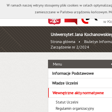
Kontakt
Biblioteka
W ramach naszej witryny stosujemy pliki cookies w celach optymalizac
zamieszczane w Państwa urządzeniu końcowym. Mo
Uniwersytet Jana Kochanowskie
Strona główna
Biuletyn Informa
Zarządzenie nr 2/2024
Menu
Informacje Podstawowe
Władze Uczelni
Wewnętrzne akty normatywne
Statut Uczelni
Regulamin organizacyjny