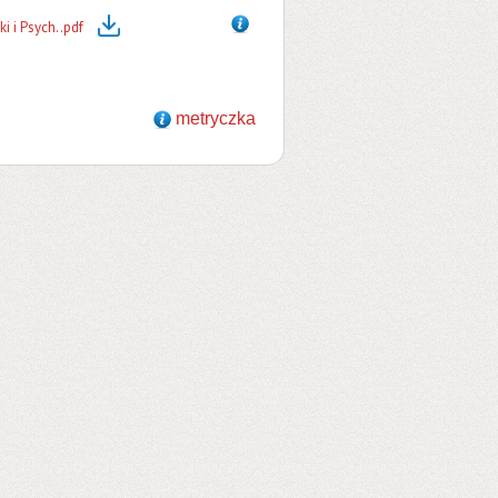
i i Psych..pdf
metryczka