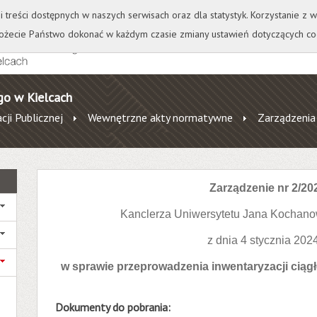
+
++
Wydawnictwo
Wirtualna Uczelnia
A
A
A
A
A
ji treści dostępnych w naszych serwisach oraz dla statystyk. Korzystanie z
żecie Państwo dokonać w każdym czasie zmiany ustawień dotyczących co
go w Kielcach
cji Publicznej
Wewnętrzne akty normatywne
Zarządzenia
Zarządzenie nr 2/20
Kanclerza Uniwersytetu Jana Kochano
z dnia 4 stycznia 2024
w sprawie przeprowadzenia inwentaryzacji ciągłe
Dokumenty do pobrania: