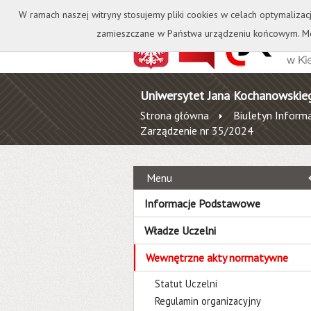
Kontakt
Biblioteka
W ramach naszej witryny stosujemy pliki cookies w celach optymalizac
zamieszczane w Państwa urządzeniu końcowym. Mo
Uniwersytet Jana Kochanowskie
Strona główna
Biuletyn Informa
Zarządzenie nr 35/2024
Menu
Informacje Podstawowe
Władze Uczelni
Wewnętrzne akty normatywne
Statut Uczelni
Regulamin organizacyjny