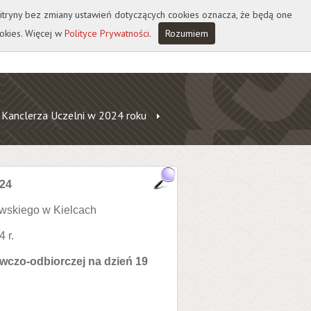
 witryny bez zmiany ustawień dotyczących cookies oznacza, że będą one
okies. Więcej w
Polityce Prywatności
.
Rozumiem
 Kanclerza Uczelni w 2024 roku
024
wskiego w Kielcach
 r.
wczo-odbiorczej na dzień 19