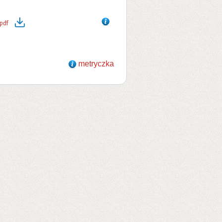
pdf
metryczka