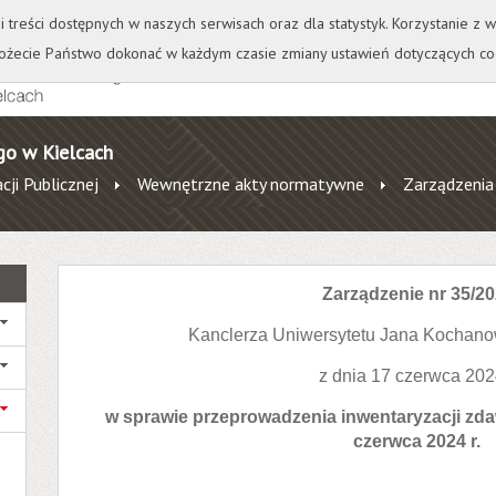
+
++
Wydawnictwo
Wirtualna Uczelnia
A
A
A
A
A
ji treści dostępnych w naszych serwisach oraz dla statystyk. Korzystanie z
żecie Państwo dokonać w każdym czasie zmiany ustawień dotyczących co
go w Kielcach
cji Publicznej
Wewnętrzne akty normatywne
Zarządzenia
Zarządzenie nr 35/2
Kanclerza Uniwersytetu Jana Kochano
z dnia 17 czerwca 2024
w sprawie przeprowadzenia inwentaryzacji zda
czerwca 2024 r.