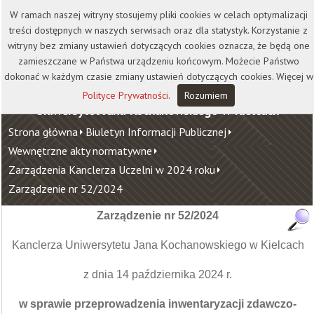
Kontakt
Biblioteka
Wydawnictwo
W ramach naszej witryny stosujemy pliki cookies w celach optymalizacji
Wirtualna Uczelnia
treści dostępnych w naszych serwisach oraz dla statystyk. Korzystanie z
witryny bez zmiany ustawień dotyczących cookies oznacza, że będą one
zamieszczane w Państwa urządzeniu końcowym. Możecie Państwo
dokonać w każdym czasie zmiany ustawień dotyczących cookies. Więcej w
Polityce Prywatności
.
Rozumiem
Uniwersytet Jana Kochanowskiego w Kielcach
Strona główna
Biuletyn Informacji Publicznej
Wewnętrzne akty normatywne
Zarządzenia Kanclerza Uczelni w 2024 roku
Zarządzenie nr 52/2024
Zarządzenie nr 52/2024
Kanclerza Uniwersytetu Jana Kochanowskiego w Kielcach
z dnia 14 października 2024 r.
w sprawie przeprowadzenia inwentaryzacji zdawczo-