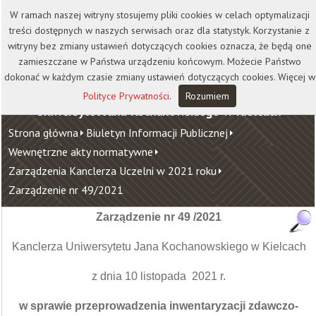
Kontakt
Biblioteka
Wydawnictwo
W ramach naszej witryny stosujemy pliki cookies w celach optymalizacji
Wirtualna Uczelnia
treści dostępnych w naszych serwisach oraz dla statystyk. Korzystanie z
witryny bez zmiany ustawień dotyczących cookies oznacza, że będą one
zamieszczane w Państwa urządzeniu końcowym. Możecie Państwo
dokonać w każdym czasie zmiany ustawień dotyczących cookies. Więcej w
Polityce Prywatności
.
Rozumiem
Uniwersytet Jana Kochanowskiego w Kielcach
Strona główna
Biuletyn Informacji Publicznej
Wewnętrzne akty normatywne
Zarządzenia Kanclerza Uczelni w 2021 roku
Zarządzenie nr 49/2021
Zarządzenie nr 49 /2021
Kanclerza Uniwersytetu Jana Kochanowskiego w Kielcach
z dnia 10 listopada 2021 r.
w sprawie przeprowadzenia inwentaryzacji zdawczo-