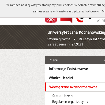
Kontakt
Biblioteka
W ramach naszej witryny stosujemy pliki cookies w celach optymalizac
zamieszczane w Państwa urządzeniu końcowym. Mo
Uniwersytet Jana Kochanowskie
Strona główna
Biuletyn Informa
Zarządzenie nr 9/2021
Menu
Informacje Podstawowe
Władze Uczelni
Wewnętrzne akty normatywne
Statut Uczelni
Regulamin organizacyjny