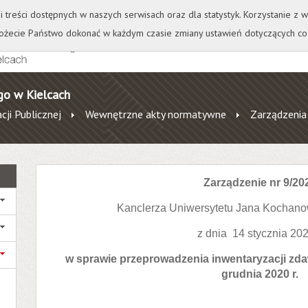
+
++
Wydawnictwo
Wirtualna Uczelnia
A
A
A
A
A
ji treści dostępnych w naszych serwisach oraz dla statystyk. Korzystanie z
żecie Państwo dokonać w każdym czasie zmiany ustawień dotyczących co
go w Kielcach
cji Publicznej
Wewnętrzne akty normatywne
Zarządzenia
Zarządzenie nr 9/20
Kanclerza Uniwersytetu Jana Kochano
z dnia 14 stycznia 202
w sprawie przeprowadzenia inwentaryzacji zda
grudnia 2020 r.