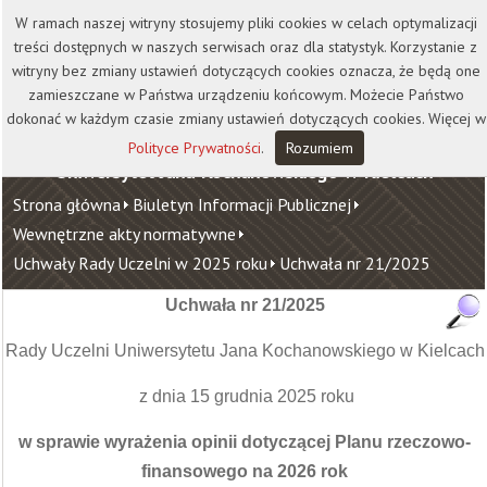
Kontakt
Biblioteka
Wydawnictwo
W ramach naszej witryny stosujemy pliki cookies w celach optymalizacji
Wirtualna Uczelnia
treści dostępnych w naszych serwisach oraz dla statystyk. Korzystanie z
witryny bez zmiany ustawień dotyczących cookies oznacza, że będą one
zamieszczane w Państwa urządzeniu końcowym. Możecie Państwo
dokonać w każdym czasie zmiany ustawień dotyczących cookies. Więcej w
Polityce Prywatności
.
Rozumiem
Uniwersytet Jana Kochanowskiego w Kielcach
Strona główna
Biuletyn Informacji Publicznej
Wewnętrzne akty normatywne
Uchwały Rady Uczelni w 2025 roku
Uchwała nr 21/2025
Uchwała nr 21/2025
Rady Uczelni Uniwersytetu Jana Kochanowskiego w Kielcach
z dnia 15 grudnia 2025 roku
w sprawie wyrażenia opinii dotyczącej Planu rzeczowo-
finansowego na 2026 rok