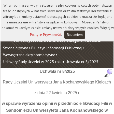
Kontakt
Biblioteka
Wydawnictwo
W ramach naszej witryny stosujemy pliki cookies w celach optymalizacji
Wirtualna Uczelnia
treści dostępnych w naszych serwisach oraz dla statystyk. Korzystanie z
witryny bez zmiany ustawień dotyczących cookies oznacza, że będą one
zamieszczane w Państwa urządzeniu końcowym. Możecie Państwo
dokonać w każdym czasie zmiany ustawień dotyczących cookies. Więcej w
Polityce Prywatności
.
Rozumiem
Uniwersytet Jana Kochanowskiego w Kielcach
Strona główna
Biuletyn Informacji Publicznej
Wewnętrzne akty normatywne
Uchwały Rady Uczelni w 2025 roku
Uchwała nr 8/2025
Uchwała nr 8/2025
Rady Uczelni Uniwersytetu Jana Kochanowskiego Kielcach
z dnia 22 kwietnia 2025 r.
w sprawie wyrażenia opinii w przedmiocie likwidacji Filii w
Sandomierzu Uniwersytetu Jana Kochanowskiego w