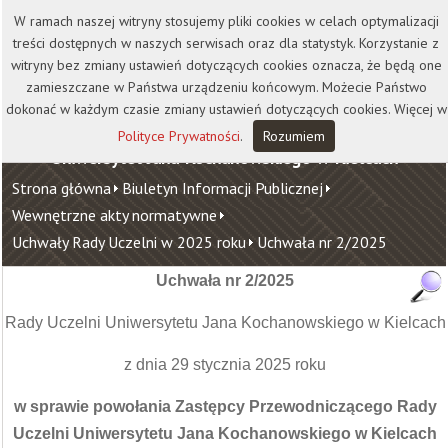
Kontakt
Biblioteka
Wydawnictwo
W ramach naszej witryny stosujemy pliki cookies w celach optymalizacji
Wirtualna Uczelnia
treści dostępnych w naszych serwisach oraz dla statystyk. Korzystanie z
witryny bez zmiany ustawień dotyczących cookies oznacza, że będą one
zamieszczane w Państwa urządzeniu końcowym. Możecie Państwo
dokonać w każdym czasie zmiany ustawień dotyczących cookies. Więcej w
Polityce Prywatności
.
Rozumiem
Uniwersytet Jana Kochanowskiego w Kielcach
Strona główna
Biuletyn Informacji Publicznej
Wewnętrzne akty normatywne
Uchwały Rady Uczelni w 2025 roku
Uchwała nr 2/2025
Uchwała nr 2/2025
Rady Uczelni Uniwersytetu Jana Kochanowskiego w Kielcach
z dnia 29 stycznia 2025 roku
w sprawie powołania Zastępcy Przewodniczącego Rady
Uczelni Uniwersytetu Jana Kochanowskiego w Kielcach