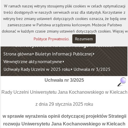
Kontakt
Biblioteka
Wydawnictwo
W ramach naszej witryny stosujemy pliki cookies w celach optymalizacji
Wirtualna Uczelnia
treści dostępnych w naszych serwisach oraz dla statystyk. Korzystanie z
witryny bez zmiany ustawień dotyczących cookies oznacza, że będą one
zamieszczane w Państwa urządzeniu końcowym. Możecie Państwo
dokonać w każdym czasie zmiany ustawień dotyczących cookies. Więcej w
Polityce Prywatności
.
Rozumiem
Uniwersytet Jana Kochanowskiego w Kielcach
Strona główna
Biuletyn Informacji Publicznej
Wewnętrzne akty normatywne
Uchwały Rady Uczelni w 2025 roku
Uchwała nr 3/2025
Uchwała nr 3/2025
Rady Uczelni Uniwersytetu Jana Kochanowskiego w Kielcach
z dnia 29 stycznia 2025 roku
w sprawie wyrażenia opinii dotyczącej projektów Strategii
rozwoju Uniwersytetu Jana Kochanowskiego w Kielcach