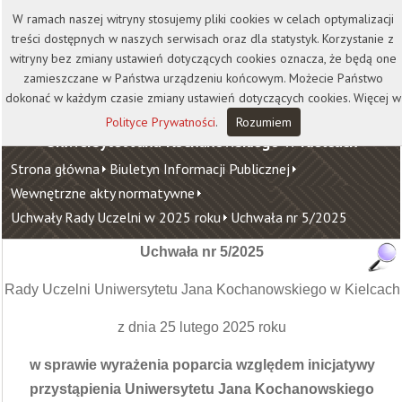
Kontakt
Biblioteka
Wydawnictwo
W ramach naszej witryny stosujemy pliki cookies w celach optymalizacji
Wirtualna Uczelnia
treści dostępnych w naszych serwisach oraz dla statystyk. Korzystanie z
witryny bez zmiany ustawień dotyczących cookies oznacza, że będą one
zamieszczane w Państwa urządzeniu końcowym. Możecie Państwo
dokonać w każdym czasie zmiany ustawień dotyczących cookies. Więcej w
Polityce Prywatności
.
Rozumiem
Uniwersytet Jana Kochanowskiego w Kielcach
Strona główna
Biuletyn Informacji Publicznej
Wewnętrzne akty normatywne
Uchwały Rady Uczelni w 2025 roku
Uchwała nr 5/2025
Uchwała nr 5/2025
Rady Uczelni Uniwersytetu Jana Kochanowskiego w Kielcach
z dnia 25 lutego 2025 roku
w sprawie wyrażenia poparcia względem inicjatywy
przystąpienia Uniwersytetu Jana Kochanowskiego