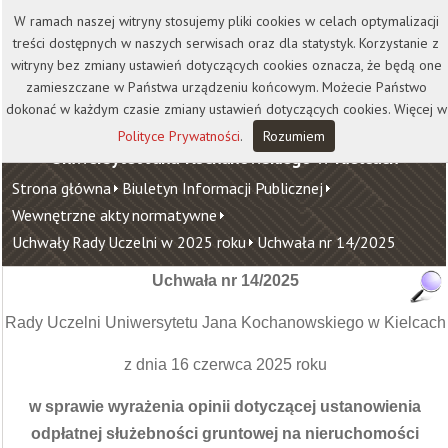
Kontakt
Biblioteka
Wydawnictwo
W ramach naszej witryny stosujemy pliki cookies w celach optymalizacji
Wirtualna Uczelnia
treści dostępnych w naszych serwisach oraz dla statystyk. Korzystanie z
witryny bez zmiany ustawień dotyczących cookies oznacza, że będą one
zamieszczane w Państwa urządzeniu końcowym. Możecie Państwo
dokonać w każdym czasie zmiany ustawień dotyczących cookies. Więcej w
Polityce Prywatności
.
Rozumiem
Uniwersytet Jana Kochanowskiego w Kielcach
Strona główna
Biuletyn Informacji Publicznej
Wewnętrzne akty normatywne
Uchwały Rady Uczelni w 2025 roku
Uchwała nr 14/2025
Uchwała nr 14/2025
Rady Uczelni Uniwersytetu Jana Kochanowskiego w Kielcach
z dnia 16 czerwca 2025 roku
w sprawie wyrażenia opinii dotyczącej ustanowienia
odpłatnej służebności gruntowej na nieruchomości