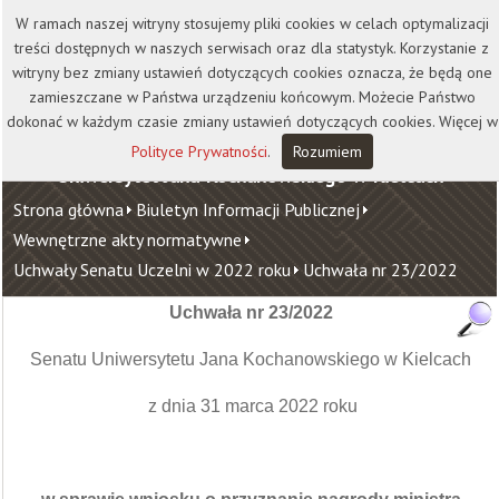
Kontakt
Biblioteka
Wydawnictwo
W ramach naszej witryny stosujemy pliki cookies w celach optymalizacji
Wirtualna Uczelnia
treści dostępnych w naszych serwisach oraz dla statystyk. Korzystanie z
witryny bez zmiany ustawień dotyczących cookies oznacza, że będą one
zamieszczane w Państwa urządzeniu końcowym. Możecie Państwo
dokonać w każdym czasie zmiany ustawień dotyczących cookies. Więcej w
Polityce Prywatności
.
Rozumiem
Uniwersytet Jana Kochanowskiego w Kielcach
Strona główna
Biuletyn Informacji Publicznej
Wewnętrzne akty normatywne
Uchwały Senatu Uczelni w 2022 roku
Uchwała nr 23/2022
Uchwała nr 23/2022
Senatu Uniwersytetu Jana Kochanowskiego w Kielcach
z dnia 31 marca 2022 roku