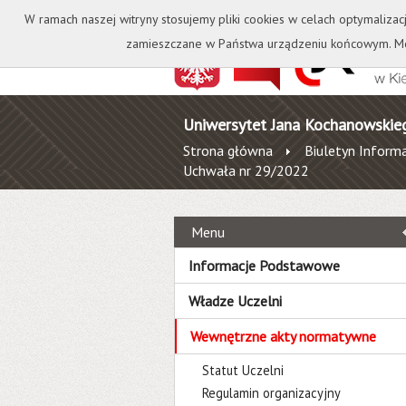
Kontakt
Biblioteka
W ramach naszej witryny stosujemy pliki cookies w celach optymalizac
zamieszczane w Państwa urządzeniu końcowym. Mo
Uniwersytet Jana Kochanowskie
Strona główna
Biuletyn Informa
Uchwała nr 29/2022
Menu
Informacje Podstawowe
Władze Uczelni
Wewnętrzne akty normatywne
Statut Uczelni
Regulamin organizacyjny