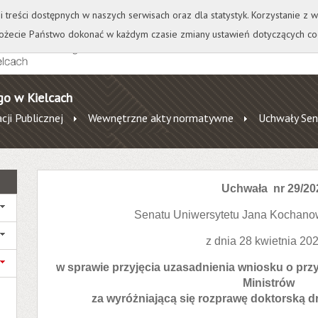
+
++
Wydawnictwo
Wirtualna Uczelnia
A
A
A
A
A
ji treści dostępnych w naszych serwisach oraz dla statystyk. Korzystanie z
żecie Państwo dokonać w każdym czasie zmiany ustawień dotyczących co
go w Kielcach
cji Publicznej
Wewnętrzne akty normatywne
Uchwały Sen
Uchwała nr 29/20
Senatu Uniwersytetu Jana Kochano
z dnia 28 kwietnia 202
w sprawie przyjęcia uzasadnienia wniosku o pr
Ministrów
za wyróżniającą się rozprawę doktorską
dr