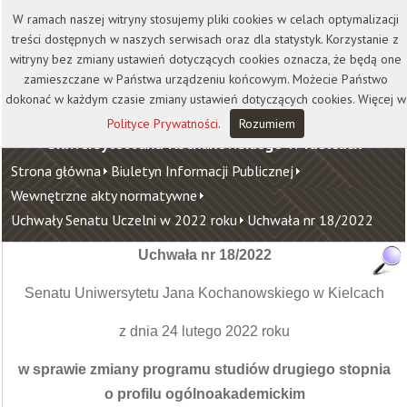
Kontakt
Biblioteka
Wydawnictwo
W ramach naszej witryny stosujemy pliki cookies w celach optymalizacji
Wirtualna Uczelnia
treści dostępnych w naszych serwisach oraz dla statystyk. Korzystanie z
witryny bez zmiany ustawień dotyczących cookies oznacza, że będą one
zamieszczane w Państwa urządzeniu końcowym. Możecie Państwo
dokonać w każdym czasie zmiany ustawień dotyczących cookies. Więcej w
Polityce Prywatności
.
Rozumiem
Uniwersytet Jana Kochanowskiego w Kielcach
Strona główna
Biuletyn Informacji Publicznej
Wewnętrzne akty normatywne
Uchwały Senatu Uczelni w 2022 roku
Uchwała nr 18/2022
Uchwała nr 18/2022
Senatu Uniwersytetu Jana Kochanowskiego w Kielcach
z dnia 24 lutego 2022 roku
w sprawie zmiany programu studiów drugiego stopnia
o profilu ogólnoakademickim