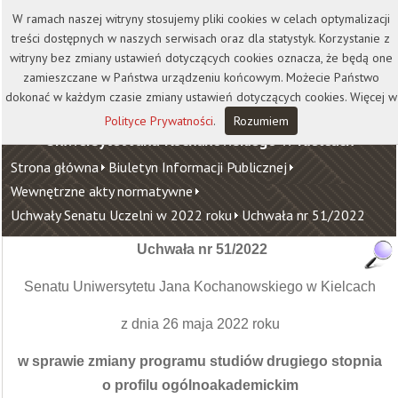
Kontakt
Biblioteka
Wydawnictwo
W ramach naszej witryny stosujemy pliki cookies w celach optymalizacji
Wirtualna Uczelnia
treści dostępnych w naszych serwisach oraz dla statystyk. Korzystanie z
witryny bez zmiany ustawień dotyczących cookies oznacza, że będą one
zamieszczane w Państwa urządzeniu końcowym. Możecie Państwo
dokonać w każdym czasie zmiany ustawień dotyczących cookies. Więcej w
Polityce Prywatności
.
Rozumiem
Uniwersytet Jana Kochanowskiego w Kielcach
Strona główna
Biuletyn Informacji Publicznej
Wewnętrzne akty normatywne
Uchwały Senatu Uczelni w 2022 roku
Uchwała nr 51/2022
Uchwała nr 51/2022
Senatu Uniwersytetu Jana Kochanowskiego w Kielcach
z dnia 26 maja 2022 roku
w sprawie zmiany programu studiów drugiego stopnia
o profilu ogólnoakademickim