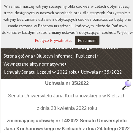
Kontakt
Biblioteka
Wydawnictwo
W ramach naszej witryny stosujemy pliki cookies w celach optymalizacji
Wirtualna Uczelnia
treści dostępnych w naszych serwisach oraz dla statystyk. Korzystanie z
witryny bez zmiany ustawień dotyczących cookies oznacza, że będą one
zamieszczane w Państwa urządzeniu końcowym. Możecie Państwo
dokonać w każdym czasie zmiany ustawień dotyczących cookies. Więcej w
Polityce Prywatności
.
Rozumiem
Uniwersytet Jana Kochanowskiego w Kielcach
Strona główna
Biuletyn Informacji Publicznej
Wewnętrzne akty normatywne
Uchwały Senatu Uczelni w 2022 roku
Uchwała nr 35/2022
Uchwała nr 35/2022
Senatu Uniwersytetu Jana Kochanowskiego w Kielcach
z dnia 28 kwietnia 2022 roku
zmieniającej uchwałę nr 14/2022 Senatu Uniwersytetu
Jana Kochanowskiego w Kielcach z dnia 24 lutego 2022