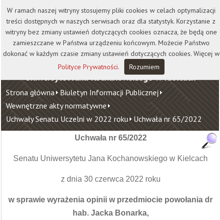
Kontakt
Biblioteka
Wydawnictwo
W ramach naszej witryny stosujemy pliki cookies w celach optymalizacji
Wirtualna Uczelnia
treści dostępnych w naszych serwisach oraz dla statystyk. Korzystanie z
witryny bez zmiany ustawień dotyczących cookies oznacza, że będą one
zamieszczane w Państwa urządzeniu końcowym. Możecie Państwo
dokonać w każdym czasie zmiany ustawień dotyczących cookies. Więcej w
Polityce Prywatności
.
Rozumiem
Uniwersytet Jana Kochanowskiego w Kielcach
Strona główna
Biuletyn Informacji Publicznej
Wewnętrzne akty normatywne
Uchwały Senatu Uczelni w 2022 roku
Uchwała nr 65/2022
Uchwała nr 65/2022
Senatu Uniwersytetu Jana Kochanowskiego w Kielcach
z dnia 30 czerwca 2022 roku
w sprawie wyrażenia opinii w przedmiocie powołania dr
hab. Jacka Bonarka,