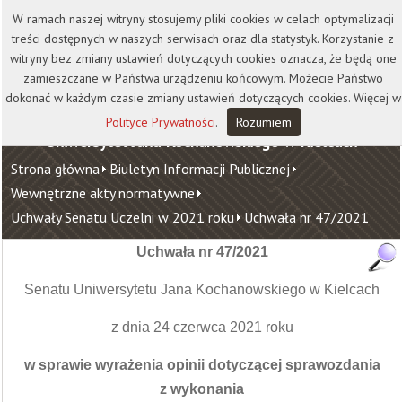
Kontakt
Biblioteka
Wydawnictwo
W ramach naszej witryny stosujemy pliki cookies w celach optymalizacji
Wirtualna Uczelnia
treści dostępnych w naszych serwisach oraz dla statystyk. Korzystanie z
witryny bez zmiany ustawień dotyczących cookies oznacza, że będą one
zamieszczane w Państwa urządzeniu końcowym. Możecie Państwo
dokonać w każdym czasie zmiany ustawień dotyczących cookies. Więcej w
Polityce Prywatności
.
Rozumiem
Uniwersytet Jana Kochanowskiego w Kielcach
Strona główna
Biuletyn Informacji Publicznej
Wewnętrzne akty normatywne
Uchwały Senatu Uczelni w 2021 roku
Uchwała nr 47/2021
Uchwała nr 47/2021
Senatu Uniwersytetu Jana Kochanowskiego w Kielcach
z dnia 24 czerwca 2021 roku
w sprawie wyrażenia opinii dotyczącej sprawozdania
z wykonania