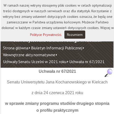
Kontakt
Biblioteka
Wydawnictwo
W ramach naszej witryny stosujemy pliki cookies w celach optymalizacji
Wirtualna Uczelnia
treści dostępnych w naszych serwisach oraz dla statystyk. Korzystanie z
witryny bez zmiany ustawień dotyczących cookies oznacza, że będą one
zamieszczane w Państwa urządzeniu końcowym. Możecie Państwo
dokonać w każdym czasie zmiany ustawień dotyczących cookies. Więcej w
Polityce Prywatności
.
Rozumiem
Uniwersytet Jana Kochanowskiego w Kielcach
Strona główna
Biuletyn Informacji Publicznej
Wewnętrzne akty normatywne
Uchwały Senatu Uczelni w 2021 roku
Uchwała nr 67/2021
Uchwała nr 67/2021
Senatu Uniwersytetu Jana Kochanowskiego w Kielcach
z dnia 24 czerwca 2021 roku
w sprawie zmiany programu studiów drugiego stopnia
o profilu praktycznym