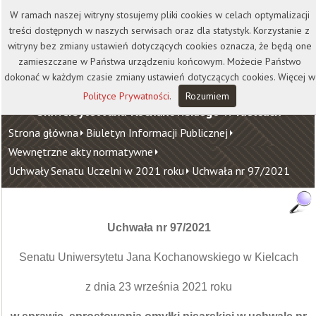
Kontakt
Biblioteka
Wydawnictwo
W ramach naszej witryny stosujemy pliki cookies w celach optymalizacji
Wirtualna Uczelnia
treści dostępnych w naszych serwisach oraz dla statystyk. Korzystanie z
witryny bez zmiany ustawień dotyczących cookies oznacza, że będą one
zamieszczane w Państwa urządzeniu końcowym. Możecie Państwo
dokonać w każdym czasie zmiany ustawień dotyczących cookies. Więcej w
Polityce Prywatności
.
Rozumiem
Uniwersytet Jana Kochanowskiego w Kielcach
Strona główna
Biuletyn Informacji Publicznej
Wewnętrzne akty normatywne
Uchwały Senatu Uczelni w 2021 roku
Uchwała nr 97/2021
Uchwała nr 97/2021
Senatu Uniwersytetu Jana Kochanowskiego w Kielcach
z dnia 23 września 2021 roku