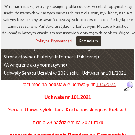
Kontakt
Biblioteka
Wydawnictwo
W ramach naszej witryny stosujemy pliki cookies w celach optymalizacji
Wirtualna Uczelnia
treści dostępnych w naszych serwisach oraz dla statystyk. Korzystanie z
witryny bez zmiany ustawień dotyczących cookies oznacza, że będą one
zamieszczane w Państwa urządzeniu końcowym. Możecie Państwo
dokonać w każdym czasie zmiany ustawień dotyczących cookies. Więcej w
Polityce Prywatności
.
Rozumiem
Uniwersytet Jana Kochanowskiego w Kielcach
Strona główna
Biuletyn Informacji Publicznej
Wewnętrzne akty normatywne
Uchwały Senatu Uczelni w 2021 roku
Uchwała nr 101/2021
Traci moc na podstawie uchwały nr
134/2024
Uchwała nr 101/2021
Senatu Uniwersytetu Jana Kochanowskiego w Kielcach
z dnia 28 października 2021 roku