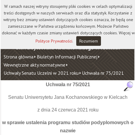
Kontakt
Biblioteka
Wydawnictwo
W ramach naszej witryny stosujemy pliki cookies w celach optymalizacji
Wirtualna Uczelnia
treści dostępnych w naszych serwisach oraz dla statystyk. Korzystanie z
witryny bez zmiany ustawień dotyczących cookies oznacza, że będą one
zamieszczane w Państwa urządzeniu końcowym. Możecie Państwo
dokonać w każdym czasie zmiany ustawień dotyczących cookies. Więcej w
Polityce Prywatności
.
Rozumiem
Uniwersytet Jana Kochanowskiego w Kielcach
Strona główna
Biuletyn Informacji Publicznej
Wewnętrzne akty normatywne
Uchwały Senatu Uczelni w 2021 roku
Uchwała nr 75/2021
Uchwała nr 75/2021
Senatu Uniwersytetu Jana Kochanowskiego w Kielcach
z dnia 24 czerwca 2021 roku
w sprawie ustalenia programu studiów podyplomowych o
nazwie