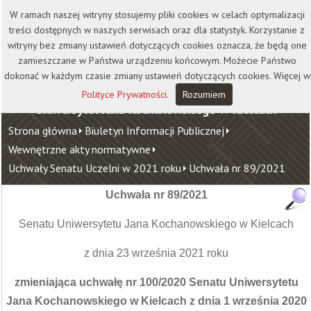
Kontakt
Biblioteka
Wydawnictwo
W ramach naszej witryny stosujemy pliki cookies w celach optymalizacji
Wirtualna Uczelnia
treści dostępnych w naszych serwisach oraz dla statystyk. Korzystanie z
witryny bez zmiany ustawień dotyczących cookies oznacza, że będą one
zamieszczane w Państwa urządzeniu końcowym. Możecie Państwo
dokonać w każdym czasie zmiany ustawień dotyczących cookies. Więcej w
Polityce Prywatności
.
Rozumiem
Uniwersytet Jana Kochanowskiego w Kielcach
Strona główna
Biuletyn Informacji Publicznej
Wewnętrzne akty normatywne
Uchwały Senatu Uczelni w 2021 roku
Uchwała nr 89/2021
Uchwała nr 89/2021
Senatu Uniwersytetu Jana Kochanowskiego w Kielcach
z dnia 23 września 2021 roku
zmieniająca uchwałę nr 100/2020 Senatu Uniwersytetu
Jana Kochanowskiego w Kielcach z dnia 1 września 2020