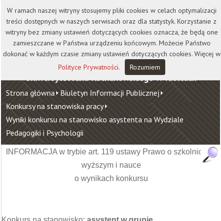
Kontakt
Biblioteka
Wydawnictwo
W ramach naszej witryny stosujemy pliki cookies w celach optymalizacji
Wirtualna Uczelnia
treści dostępnych w naszych serwisach oraz dla statystyk. Korzystanie z
witryny bez zmiany ustawień dotyczących cookies oznacza, że będą one
zamieszczane w Państwa urządzeniu końcowym. Możecie Państwo
dokonać w każdym czasie zmiany ustawień dotyczących cookies. Więcej w
Polityce Prywatności
.
Rozumiem
Uniwersytet Jana Kochanowskiego w Kielcach
Strona główna
Biuletyn Informacji Publicznej
Konkursy na stanowiska pracy
Wyniki konkursu na stanowisko asystenta na Wydziale
Pedagogiki i Psychologii
INFORMACJA w trybie art. 119 ustawy Prawo o szkolnictwie
wyższym i nauce
o wynikach konkursu
Konkurs na stanowisko:
asystent w grupie