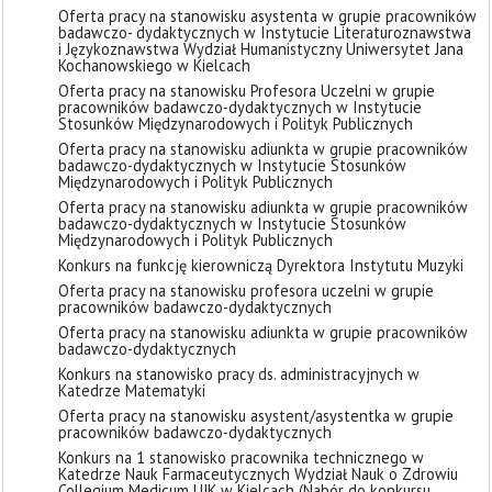
Oferta pracy na stanowisku asystenta w grupie pracowników
badawczo- dydaktycznych w Instytucie Literaturoznawstwa
i Językoznawstwa Wydział Humanistyczny Uniwersytet Jana
Kochanowskiego w Kielcach
Oferta pracy na stanowisku Profesora Uczelni w grupie
pracowników badawczo-dydaktycznych w Instytucie
Stosunków Międzynarodowych i Polityk Publicznych
Oferta pracy na stanowisku adiunkta w grupie pracowników
badawczo-dydaktycznych w Instytucie Stosunków
Międzynarodowych i Polityk Publicznych
Oferta pracy na stanowisku adiunkta w grupie pracowników
badawczo-dydaktycznych w Instytucie Stosunków
Międzynarodowych i Polityk Publicznych
Konkurs na funkcję kierowniczą Dyrektora Instytutu Muzyki
Oferta pracy na stanowisku profesora uczelni w grupie
pracowników badawczo-dydaktycznych
Oferta pracy na stanowisku adiunkta w grupie pracowników
badawczo-dydaktycznych
Konkurs na stanowisko pracy ds. administracyjnych w
Katedrze Matematyki
Oferta pracy na stanowisku asystent/asystentka w grupie
pracowników badawczo-dydaktycznych
Konkurs na 1 stanowisko pracownika technicznego w
Katedrze Nauk Farmaceutycznych Wydział Nauk o Zdrowiu
Collegium Medicum UJK w Kielcach (Nabór do konkursu