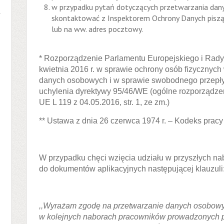
w przypadku pytań dotyczących przetwarzania da
w
skontaktować z Inspektorem Ochrony Danych pisząc
lub na ww. adres pocztowy.
* Rozporządzenie Parlamentu Europejskiego i Rady
kwietnia 2016 r. w sprawie ochrony osób fizycznyc
danych osobowych i w sprawie swobodnego przepły
uchylenia dyrektywy 95/46/WE (ogólne rozporządzen
UE L 119 z 04.05.2016, str. 1, ze zm.)
** Ustawa z dnia 26 czerwca 1974 r. – Kodeks pracy
W przypadku chęci wzięcia udziału w przyszłych na
do dokumentów aplikacyjnych następującej klauzuli
,,Wyrażam zgodę na przetwarzanie danych osobowyc
w kolejnych naborach pracowników prowadzonych p