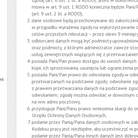
zgodę (art. 6 ust. 1 lit. a RODO); jeżeli w dokumen
mowa w art. 9 ust. 1 RODO konieczna będzie Pani/
(art. 9 ust. 2 lit. a RODO),
dane osobowe będą przechowywane do zakończenia 
w przypadku wyrażenia zgody na wykorzystywanie 
celów przyszłych rekrutacji – przez okres 9 miesięcy
odbiorcami danych mogą być podmioty upoważnion
oraz podmioty, z którymi administrator zawrze sto
usług zewnętrznych wiążących się z przetwarzani
posiada Pani/Pan prawo dostępu do swoich danych
kopii, ich sprostowania, usunięcia lub ograniczenia 
posiada Pani/Pan prawo do odwołania zgody w odn
eń
przetwarzanych na podstawie zgody; odwołanie z
z prawem przetwarzania danych na podstawie zgody,
odwołaniem; zgodę można odwołać w dowolnym cza
na ww. adres pocztowy,
przysługuje Pani/Panu prawo wniesienia skargi do o
a
Urzędu Ochrony Danych Osobowych,
podanie przez Panią/Pana danych osobowych w zakre
Kodeksu pracy jest niezbędne, aby uczestniczyć w 
podanie przez Panią/Pana innych danych jest dobro