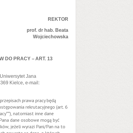
REKTOR
prof. dr hab. Beata
Wojciechowska
DO PRACY – ART. 13
Uniwersytet Jana
69 Kielce, e-mail:
rzepisach prawa pracy będą
tępowania rekrutacyjnego (art. 6
racy**), natomiast inne dane
ni/Pana dane osobowe mogą być
ów, jeżeli wyrazi Pani/Pan na to