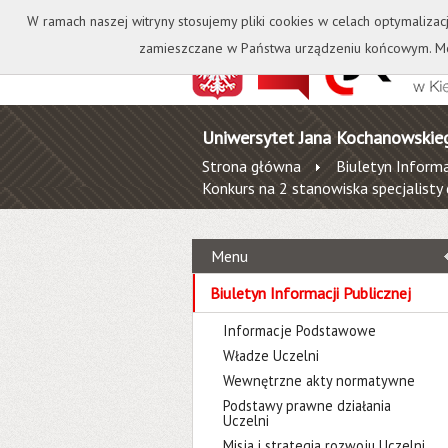
Kontakt
Biblioteka
W ramach naszej witryny stosujemy pliki cookies w celach optymalizac
zamieszczane w Państwa urządzeniu końcowym. Mo
Uniwersytet Jana Kochanowskie
Strona główna
Biuletyn Informa
Konkurs na 2 stanowiska specjalisty
Menu
Biuletyn Informacji Publicznej
Informacje Podstawowe
Władze Uczelni
Wewnętrzne akty normatywne
Podstawy prawne działania
Uczelni
Misja i strategia rozwoju Uczelni