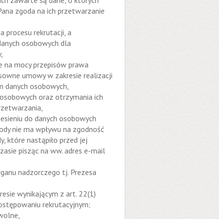
tach zawarte są dane, o których
Pana zgoda na ich przetwarzanie
procesu rekrutacji, a
danych osobowych dla
,
e na mocy przepisów prawa
sowne umowy w zakresie realizacji
em danych osobowych,
 osobowych oraz otrzymania ich
przetwarzania,
iesieniu do danych osobowych
gody nie ma wpływu na zgodność
 które nastąpiło przed jej
sie pisząc na ww. adres e-mail
rganu nadzorczego tj. Prezesa
sie wynikającym z art. 22(1)
postępowaniu rekrutacyjnym;
wolne,