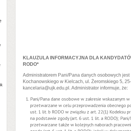
e
w
KLAUZULA INFORMACYJNA DLA KANDYDATÓW 
RODO*
e
Administratorem Pani/Pana danych osobowych jest 
Kochanowskiego w Kielcach, ul. Żeromskiego 5, 25-3
uk
kancelaria@ujk.edu.pl. Administrator informuje, że:
Pani/Pana dane osobowe w zakresie wskazanym w p
przetwarzane w celu przeprowadzenia obecnego pos
ust. 1 lit. b RODO w związku z art. 22(1) Kodeksu p
na podstawie zgody (art. 6 ust. 1 lit. a RODO); Pa
przetwarzane także w kolejnych naborach pracownik