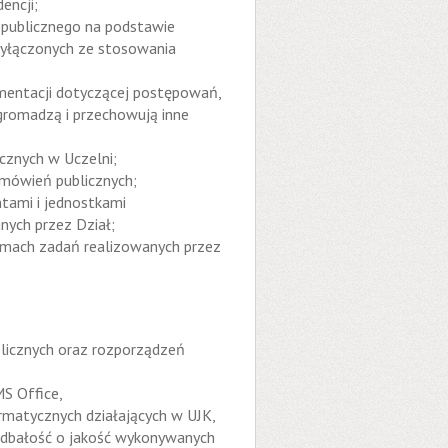
encji;
publicznego na podstawie
yłączonych ze stosowania
mentacji dotyczącej postępowań,
gromadzą i przechowują inne
cznych w Uczelni;
mówień publicznych;
tami i jednostkami
nych przez Dział;
ramach zadań realizowanych przez
icznych oraz rozporządzeń
S Office,
matycznych działających w UJK,
a dbałość o jakość wykonywanych