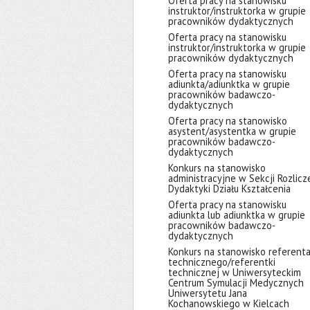
Oferta pracy na stanowisku
instruktor/instruktorka w grupie
pracowników dydaktycznych
Oferta pracy na stanowisku
instruktor/instruktorka w grupie
pracowników dydaktycznych
Oferta pracy na stanowisku
adiunkta/adiunktka w grupie
pracowników badawczo-
dydaktycznych
Oferta pracy na stanowisko
asystent/asystentka w grupie
pracowników badawczo-
dydaktycznych
Konkurs na stanowisko
administracyjne w Sekcji Rozlicz
Dydaktyki Działu Kształcenia
Oferta pracy na stanowisku
adiunkta lub adiunktka w grupie
pracowników badawczo-
dydaktycznych
Konkurs na stanowisko referent
technicznego/referentki
technicznej w Uniwersyteckim
Centrum Symulacji Medycznych
Uniwersytetu Jana
Kochanowskiego w Kielcach