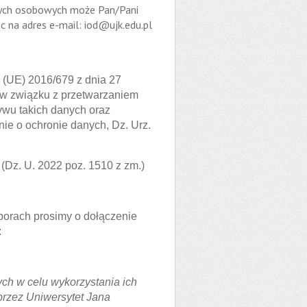
nych osobowych może Pan/Pani
 na adres e-mail: iod@ujk.edu.pl
 (UE) 2016/679 z dnia 27
h w związku z przetwarzaniem
wu takich danych oraz
ie o ochronie danych, Dz. Urz.
 (Dz. U. 2022 poz. 1510 z zm.)
borach prosimy o dołączenie
:
h w celu wykorzystania ich
rzez Uniwersytet Jana