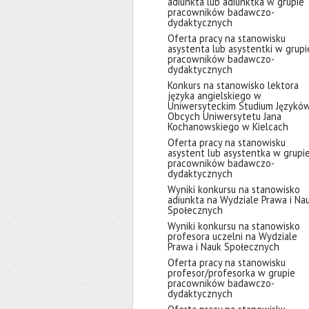
adiunkta lub adiunktka w grupie
pracowników badawczo-
dydaktycznych
Oferta pracy na stanowisku
asystenta lub asystentki w grupi
pracowników badawczo-
dydaktycznych
Konkurs na stanowisko lektora
języka angielskiego w
Uniwersyteckim Studium Językó
Obcych Uniwersytetu Jana
Kochanowskiego w Kielcach
Oferta pracy na stanowisku
asystent lub asystentka w grupi
pracowników badawczo-
dydaktycznych
Wyniki konkursu na stanowisko
adiunkta na Wydziale Prawa i Na
Społecznych
Wyniki konkursu na stanowisko
profesora uczelni na Wydziale
Prawa i Nauk Społecznych
Oferta pracy na stanowisku
profesor/profesorka w grupie
pracowników badawczo-
dydaktycznych