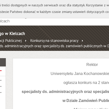
+
++
Wydawnictwo
Wirtualna Uczelnia
A
A
A
A
A
ji treści dostępnych w naszych serwisach oraz dla statystyk. Korzystanie z
żecie Państwo dokonać w każdym czasie zmiany ustawień dotyczących co
go w Kielcach
cji Publicznej
Konkursy na stanowiska pracy
 ds. administracyjnych oraz specjalisty ds. zamówień publicznych 
Rektor
Uniwersytetu Jana Kochanowskie
ogłasza konkurs na 2 sta
specjalisty ds. administracyjnych oraz specjal
w Dziale Zamówień Publ