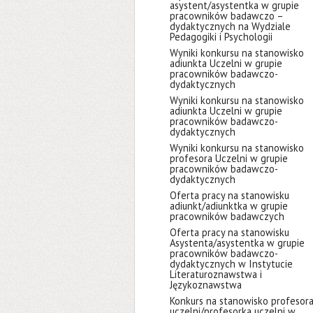
asystent/asystentka w grupie
pracowników badawczo –
dydaktycznych na Wydziale
Pedagogiki i Psychologii
Wyniki konkursu na stanowisko
adiunkta Uczelni w grupie
pracowników badawczo-
dydaktycznych
Wyniki konkursu na stanowisko
adiunkta Uczelni w grupie
pracowników badawczo-
dydaktycznych
Wyniki konkursu na stanowisko
profesora Uczelni w grupie
pracowników badawczo-
dydaktycznych
Oferta pracy na stanowisku
adiunkt/adiunktka w grupie
pracowników badawczych
Oferta pracy na stanowisku
Asystenta/asystentka w grupie
pracowników badawczo-
dydaktycznych w Instytucie
Literaturoznawstwa i
Językoznawstwa
Konkurs na stanowisko profesor
uczelni/profesorka uczelni w