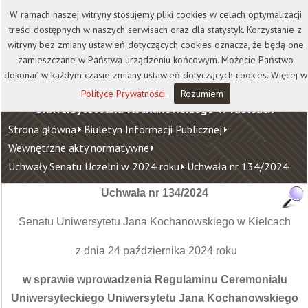
Kontakt
Biblioteka
Wydawnictwo
W ramach naszej witryny stosujemy pliki cookies w celach optymalizacji
Wirtualna Uczelnia
treści dostępnych w naszych serwisach oraz dla statystyk. Korzystanie z
witryny bez zmiany ustawień dotyczących cookies oznacza, że będą one
zamieszczane w Państwa urządzeniu końcowym. Możecie Państwo
dokonać w każdym czasie zmiany ustawień dotyczących cookies. Więcej w
Polityce Prywatności
.
Rozumiem
Uniwersytet Jana Kochanowskiego w Kielcach
Strona główna
Biuletyn Informacji Publicznej
Wewnętrzne akty normatywne
Uchwały Senatu Uczelni w 2024 roku
Uchwała nr 134/2024
Uchwała nr 134/2024
Senatu Uniwersytetu Jana Kochanowskiego w Kielcach
z dnia 24 października 2024 roku
w sprawie wprowadzenia Regulaminu Ceremoniału
Uniwersyteckiego Uniwersytetu Jana Kochanowskiego