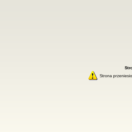
Str
Strona przenies