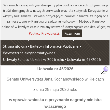
Kontakt
Biblioteka
Wydawnictwo
W ramach naszej witryny stosujemy pliki cookies w celach optymalizacji
Wirtualna Uczelnia
treści dostępnych w naszych serwisach oraz dla statystyk. Korzystanie z
witryny bez zmiany ustawień dotyczących cookies oznacza, że będą one
zamieszczane w Państwa urządzeniu końcowym. Możecie Państwo
dokonać w każdym czasie zmiany ustawień dotyczących cookies. Więcej w
Polityce Prywatności
.
Rozumiem
Uniwersytet Jana Kochanowskiego w Kielcach
Strona główna
Biuletyn Informacji Publicznej
Wewnętrzne akty normatywne
Uchwały Senatu Uczelni w 2026 roku
Uchwała nr 45/2026
Uchwała nr 45/2026
Senatu Uniwersytetu Jana Kochanowskiego w Kielcach
z dnia 28 maja 2026 roku
w sprawie wniosku o przyznanie nagrody ministra
właściwego