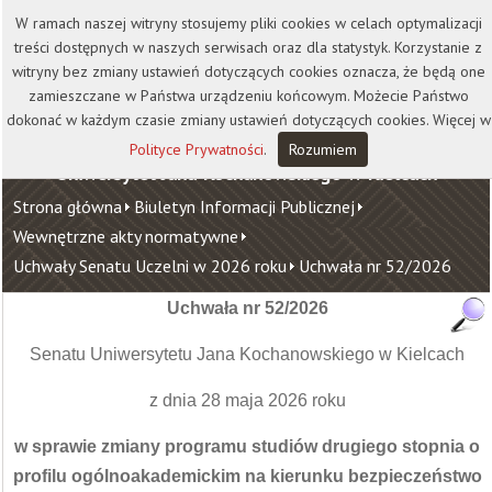
Kontakt
Biblioteka
Wydawnictwo
W ramach naszej witryny stosujemy pliki cookies w celach optymalizacji
Wirtualna Uczelnia
treści dostępnych w naszych serwisach oraz dla statystyk. Korzystanie z
witryny bez zmiany ustawień dotyczących cookies oznacza, że będą one
zamieszczane w Państwa urządzeniu końcowym. Możecie Państwo
dokonać w każdym czasie zmiany ustawień dotyczących cookies. Więcej w
Polityce Prywatności
.
Rozumiem
Uniwersytet Jana Kochanowskiego w Kielcach
Strona główna
Biuletyn Informacji Publicznej
Wewnętrzne akty normatywne
Uchwały Senatu Uczelni w 2026 roku
Uchwała nr 52/2026
Uchwała nr 52/2026
Senatu Uniwersytetu Jana Kochanowskiego w Kielcach
z dnia 28 maja 2026 roku
w sprawie zmiany programu studiów drugiego stopnia o
profilu ogólnoakademickim na kierunku bezpieczeństwo