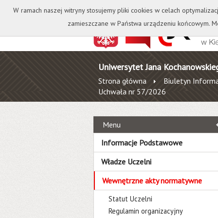
Kontakt
Biblioteka
W ramach naszej witryny stosujemy pliki cookies w celach optymalizac
zamieszczane w Państwa urządzeniu końcowym. Mo
Uniwersytet Jana Kochanowskie
Strona główna
Biuletyn Informa
Uchwała nr 57/2026
Menu
Informacje Podstawowe
Władze Uczelni
Wewnętrzne akty normatywne
Statut Uczelni
Regulamin organizacyjny