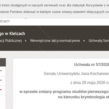
+
++
Wydawnictwo
Wirtualna Uczelnia
A
A
A
A
A
ji treści dostępnych w naszych serwisach oraz dla statystyk. Korzystanie z
żecie Państwo dokonać w każdym czasie zmiany ustawień dotyczących co
go w Kielcach
cji Publicznej
Wewnętrzne akty normatywne
Uchwały Sen
Uchwała nr 57/202
Senatu Uniwersytetu Jana Kochanow
z dnia 28 maja 2026 r
w sprawie zmiany programu studiów pierwszego 
na kierunku kryminologia 