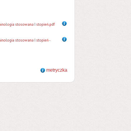
nologia stosowana I stopień.pdf
nologia stosowana I stopień -
metryczka