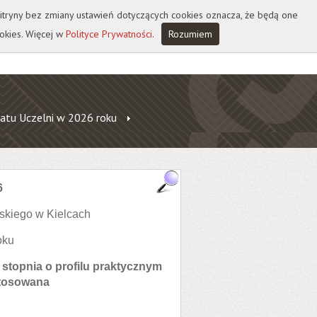
 witryny bez zmiany ustawień dotyczących cookies oznacza, że będą one
okies. Więcej w
Polityce Prywatności
.
Rozumiem
atu Uczelni w 2026 roku
6
skiego w Kielcach
oku
stopnia o profilu praktycznym
stosowana