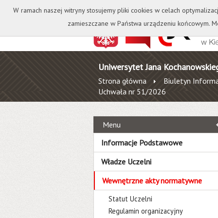
Kontakt
Biblioteka
W ramach naszej witryny stosujemy pliki cookies w celach optymalizac
zamieszczane w Państwa urządzeniu końcowym. Mo
Uniwersytet Jana Kochanowskie
Strona główna
Biuletyn Informa
Uchwała nr 51/2026
Menu
Informacje Podstawowe
Władze Uczelni
Wewnętrzne akty normatywne
Statut Uczelni
Regulamin organizacyjny