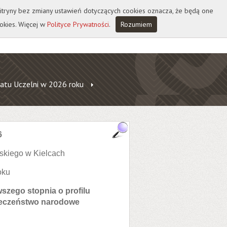
 witryny bez zmiany ustawień dotyczących cookies oznacza, że będą one
okies. Więcej w
Polityce Prywatności
.
Rozumiem
atu Uczelni w 2026 roku
6
skiego w Kielcach
oku
szego stopnia o profilu
ieczeństwo narodowe