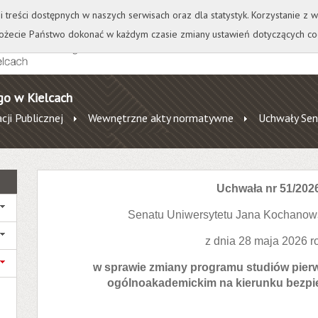
+
++
Wydawnictwo
Wirtualna Uczelnia
A
A
A
A
A
ji treści dostępnych w naszych serwisach oraz dla statystyk. Korzystanie z
żecie Państwo dokonać w każdym czasie zmiany ustawień dotyczących co
go w Kielcach
cji Publicznej
Wewnętrzne akty normatywne
Uchwały Sen
Uchwała nr 51/202
Senatu Uniwersytetu Jana Kochanow
z dnia 28 maja 2026 r
w sprawie zmiany programu studiów pierw
ogólnoakademickim na kierunku bezp