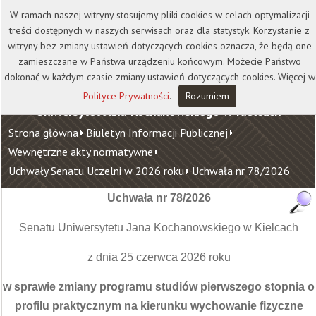
Kontakt
Biblioteka
Wydawnictwo
W ramach naszej witryny stosujemy pliki cookies w celach optymalizacji
Wirtualna Uczelnia
treści dostępnych w naszych serwisach oraz dla statystyk. Korzystanie z
witryny bez zmiany ustawień dotyczących cookies oznacza, że będą one
zamieszczane w Państwa urządzeniu końcowym. Możecie Państwo
dokonać w każdym czasie zmiany ustawień dotyczących cookies. Więcej w
Polityce Prywatności
.
Rozumiem
Uniwersytet Jana Kochanowskiego w Kielcach
Strona główna
Biuletyn Informacji Publicznej
Wewnętrzne akty normatywne
Uchwały Senatu Uczelni w 2026 roku
Uchwała nr 78/2026
Uchwała nr 78/2026
Senatu Uniwersytetu Jana Kochanowskiego w Kielcach
z dnia 25 czerwca 2026 roku
w sprawie zmiany programu studiów pierwszego stopnia o
profilu praktycznym na kierunku wychowanie fizyczne