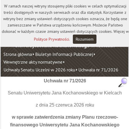
Kontakt
Biblioteka
Wydawnictwo
W ramach naszej witryny stosujemy pliki cookies w celach optymalizacji
Wirtualna Uczelnia
treści dostępnych w naszych serwisach oraz dla statystyk. Korzystanie z
witryny bez zmiany ustawień dotyczących cookies oznacza, że będą one
zamieszczane w Państwa urządzeniu końcowym. Możecie Państwo
dokonać w każdym czasie zmiany ustawień dotyczących cookies. Więcej w
Polityce Prywatności
.
Rozumiem
Uniwersytet Jana Kochanowskiego w Kielcach
Strona główna
Biuletyn Informacji Publicznej
Wewnętrzne akty normatywne
Uchwały Senatu Uczelni w 2026 roku
Uchwała nr 71/2026
Uchwała nr 71/2026
Senatu Uniwersytetu Jana Kochanowskiego w Kielcach
z dnia 25 czerwca 2026 roku
w sprawie zatwierdzenia zmiany Planu rzeczowo-
finansowego Uniwersytetu Jana Kochanowskiego