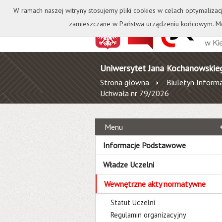
Kontakt
Biblioteka
W ramach naszej witryny stosujemy pliki cookies w celach optymalizac
zamieszczane w Państwa urządzeniu końcowym. Mo
Uniwersytet Jana Kochanowskie
Strona główna
Biuletyn Informa
Uchwała nr 79/2026
Menu
Informacje Podstawowe
Władze Uczelni
Wewnętrzne akty normatywne
Statut Uczelni
Regulamin organizacyjny