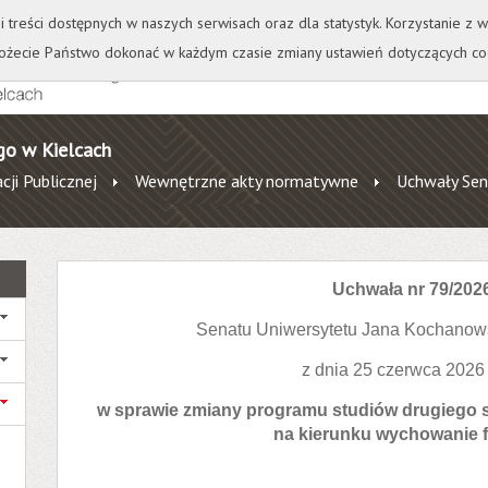
+
++
Wydawnictwo
Wirtualna Uczelnia
A
A
A
A
A
ji treści dostępnych w naszych serwisach oraz dla statystyk. Korzystanie z
żecie Państwo dokonać w każdym czasie zmiany ustawień dotyczących co
go w Kielcach
cji Publicznej
Wewnętrzne akty normatywne
Uchwały Sen
Uchwała nr 79/202
Senatu Uniwersytetu Jana Kochanow
z dnia 25 czerwca 2026
w sprawie zmiany programu studiów drugiego s
na kierunku wychowanie f