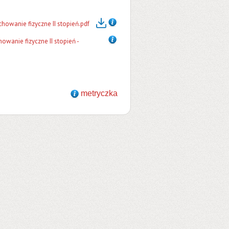
owanie fizyczne II stopień.pdf
anie fizyczne II stopień -
metryczka