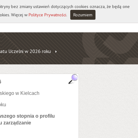
 witryny bez zmiany ustawień dotyczących cookies oznacza, że będą one
okies. Więcej w
Polityce Prywatności
.
Rozumiem
atu Uczelni w 2026 roku
6
skiego w Kielcach
oku
szego stopnia o profilu
u zarządzanie