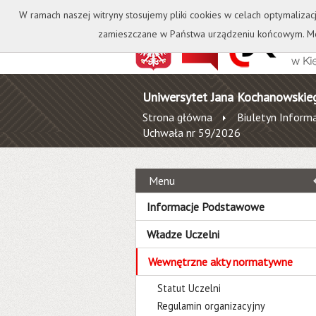
Kontakt
Biblioteka
W ramach naszej witryny stosujemy pliki cookies w celach optymalizac
zamieszczane w Państwa urządzeniu końcowym. Mo
Uniwersytet Jana Kochanowskie
Strona główna
Biuletyn Informa
Uchwała nr 59/2026
Menu
Informacje Podstawowe
Władze Uczelni
Wewnętrzne akty normatywne
Statut Uczelni
Regulamin organizacyjny