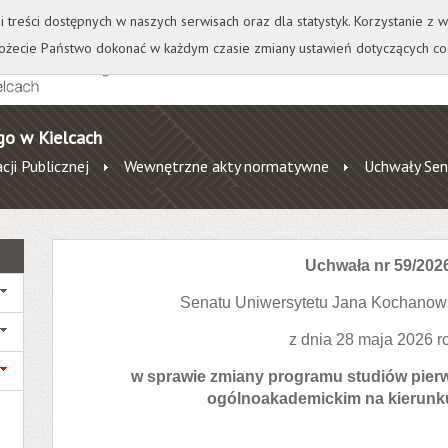
+
++
Wydawnictwo
Wirtualna Uczelnia
A
A
A
A
A
ji treści dostępnych w naszych serwisach oraz dla statystyk. Korzystanie z
żecie Państwo dokonać w każdym czasie zmiany ustawień dotyczących co
go w Kielcach
cji Publicznej
Wewnętrzne akty normatywne
Uchwały Sen
Uchwała nr 59/202
Senatu Uniwersytetu Jana Kochanow
z dnia 28 maja 2026 r
w sprawie zmiany programu studiów pierw
ogólnoakademickim na kierunk