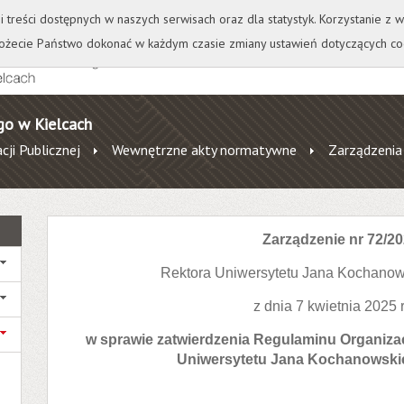
+
++
Wydawnictwo
Wirtualna Uczelnia
A
A
A
A
A
ji treści dostępnych w naszych serwisach oraz dla statystyk. Korzystanie z
żecie Państwo dokonać w każdym czasie zmiany ustawień dotyczących co
go w Kielcach
cji Publicznej
Wewnętrzne akty normatywne
Zarządzenia
Zarządzenie nr 72/2
Rektora Uniwersytetu Jana Kochanow
z dnia 7 kwietnia 2025 
w sprawie zatwierdzenia Regulaminu Organiza
Uniwersytetu Jana Kochanowski