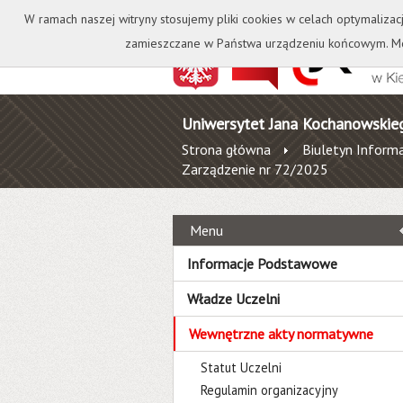
Kontakt
Biblioteka
W ramach naszej witryny stosujemy pliki cookies w celach optymalizac
zamieszczane w Państwa urządzeniu końcowym. Mo
Uniwersytet Jana Kochanowskie
Strona główna
Biuletyn Informa
Zarządzenie nr 72/2025
Menu
Informacje Podstawowe
Władze Uczelni
Wewnętrzne akty normatywne
Statut Uczelni
Regulamin organizacyjny