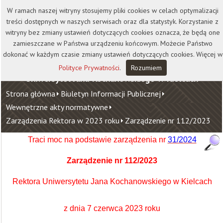
Kontakt
Biblioteka
Wydawnictwo
W ramach naszej witryny stosujemy pliki cookies w celach optymalizacji
Wirtualna Uczelnia
treści dostępnych w naszych serwisach oraz dla statystyk. Korzystanie z
witryny bez zmiany ustawień dotyczących cookies oznacza, że będą one
zamieszczane w Państwa urządzeniu końcowym. Możecie Państwo
dokonać w każdym czasie zmiany ustawień dotyczących cookies. Więcej w
Polityce Prywatności
.
Rozumiem
Uniwersytet Jana Kochanowskiego w Kielcach
Strona główna
Biuletyn Informacji Publicznej
Wewnętrzne akty normatywne
Zarządzenia Rektora w 2023 roku
Zarządzenie nr 112/2023
Traci moc na podstawie zarządzenia nr
31/2024
Zarządzenie nr 112/2023
Rektora Uniwersytetu Jana Kochanowskiego w Kielcach
z dnia 7 czerwca 2023 roku