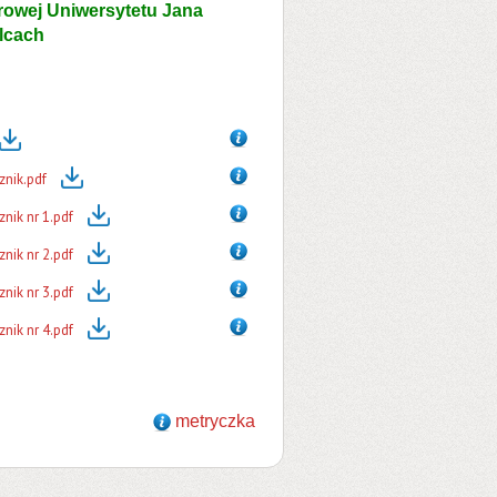
owej Uniwersytetu Jana
lcach
znik.pdf
nik nr 1.pdf
nik nr 2.pdf
nik nr 3.pdf
nik nr 4.pdf
metryczka