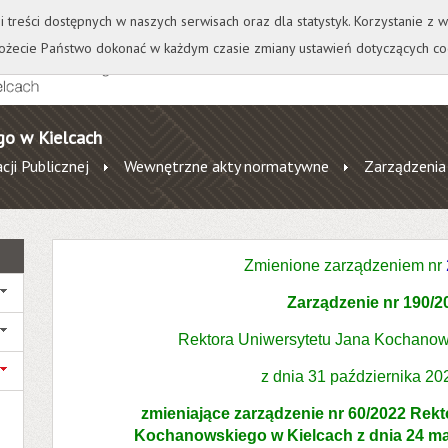
+
++
Wydawnictwo
Wirtualna Uczelnia
A
A
A
A
A
ji treści dostępnych w naszych serwisach oraz dla statystyk. Korzystanie z
żecie Państwo dokonać w każdym czasie zmiany ustawień dotyczących co
go w Kielcach
cji Publicznej
Wewnętrzne akty normatywne
Zarządzenia
Zmienione zarządzeniem nr
Zarządzenie nr 190/2
Rektora Uniwersytetu Jana Kochanow
z dnia 31 października 20
zmieniające zarządzenie nr 60/2022 Rek
Kochanowskiego w Kielcach z dnia 24 ma