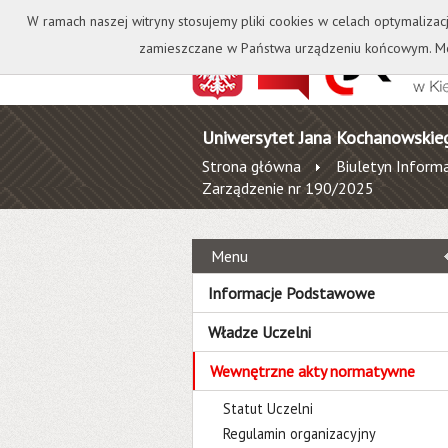
Kontakt
Biblioteka
W ramach naszej witryny stosujemy pliki cookies w celach optymalizac
zamieszczane w Państwa urządzeniu końcowym. Mo
Uniwersytet Jana Kochanowskie
Strona główna
Biuletyn Informa
Zarządzenie nr 190/2025
Menu
Informacje Podstawowe
Władze Uczelni
Wewnętrzne akty normatywne
Statut Uczelni
Regulamin organizacyjny