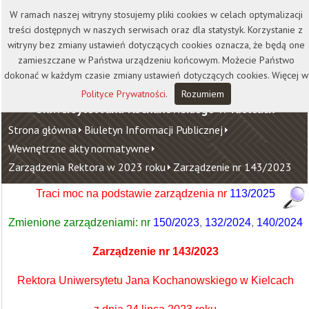
Kontakt
Biblioteka
Wydawnictwo
W ramach naszej witryny stosujemy pliki cookies w celach optymalizacji
Wirtualna Uczelnia
treści dostępnych w naszych serwisach oraz dla statystyk. Korzystanie z
witryny bez zmiany ustawień dotyczących cookies oznacza, że będą one
zamieszczane w Państwa urządzeniu końcowym. Możecie Państwo
dokonać w każdym czasie zmiany ustawień dotyczących cookies. Więcej w
Polityce Prywatności
.
Rozumiem
Uniwersytet Jana Kochanowskiego w Kielcach
Strona główna
Biuletyn Informacji Publicznej
Wewnętrzne akty normatywne
Zarządzenia Rektora w 2023 roku
Zarządzenie nr 143/2023
Traci moc na podstawie zarządzenia nr
113/2025
Zmienione zarządzeniami:
nr
150/2023
,
132/2024
,
140/2024
Zarządzenie nr 143/2023
Rektora Uniwersytetu Jana Kochanowskiego w Kielcach